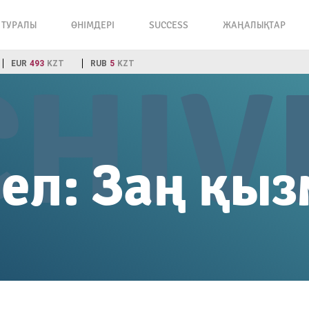
З ТУРАЛЫ
ӨНІМДЕРІ
SUCCESS
ЖАҢАЛЫҚТАР
EUR
493
KZT
RUB
5
KZT
ел:
Заң қыз