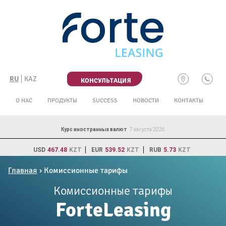
Skip
to
content
RU
KAZ
КОНСУЛЬТАЦИЯ
О НАС
ПРОДУКТЫ
SUCCESS
НОВОСТИ
КОНТАКТЫ
Курс иностранных валют
7 августа 2026
USD
467.48
KZT
EUR
539.52
KZT
RUB
5.73
KZT
Главная
›
Комиссионные тарифы
Комиссионные тарифы
ForteLeasing