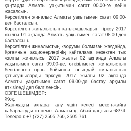
қаңтарда Алматы уақытымен сағат 00.00-ге дейін
жасалсын.
Көрсетілген жиналыс Алматы уақытымен сағат 09.00-
ден басталсын.
Көрсетілген жиналыстың қатысушыларын тіркеу 2017
жылғы 01 ақпанда Алматы уақытымен сағат 08.00-ден
басталсын.
Көрсетілген жиналыстың кворумы болмаған жағдайда,
Қоғамның акционерлерінің қайталама кезектен тыс
жалпы жиналысы 2017 жылғы 02 ақпанда Алматы
уақытымен сағат 09.00-де, өткізілмеген жиналыстың
белгіленген орны бойынша, осындай жиналыстың
қатысушыларды тіркеуді 2017 жылғы 02 ақпанда
Алматы уақытымен сағат 08.00-де бастау арқылы
өткізіледі деп белгіленсін.
ӨЗГЕ ШЕШІМДЕР:
Жоқ.
Жан-жақты ақпарат алу үшін келесі мекен-жайға
хабарласуды өтінеміз: Алматы қ., Абай даңғылы 68/74.
Телефон: +7 (727) 2505-760, 2505-761