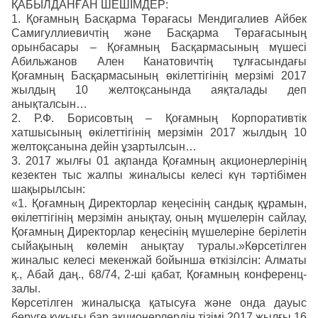
ҚАБЫЛДАНҒАН ШЕШІМДЕР:
1. Қоғамның Басқарма Төрағасы Мендигалиев Айбек
Самигуллиевичтің және Басқарма Төрағасының
орынбасары – Қоғамның Басқармасының мүшесі
Абильжанов Ален Канатовичтің тұлғасындағы
Қоғамның Басқармасының өкілеттігінің мерзімі 2017
жылдың 10 желтоқсанында аяқталады деп
анықталсын…
2. Р.Ф. Борисовтың – Қоғамның Корпоративтік
хатшысының өкілеттігінің мерзімін 2017 жылдың 10
желтоқсанына дейін ұзартылсын…
3. 2017 жылғы 01 ақпанда Қоғамның акционерлерінің
кезектен тыс жалпы жиналысы келесі күн тәртібімен
шақырылсын:
«1. Қоғамның Директорлар кеңесінің сандық құрамын,
өкілеттігінің мерзімін анықтау, оның мүшелерін сайлау,
Қоғамның Директорлар кеңесінің мүшелеріне берілетін
сыйақының көлемін анықтау туралы.»Көрсетілген
жиналыс келесі мекенжай бойынша өткізілсін: Алматы
қ., Абай даң., 68/74, 2-ші қабат, Қоғамның конференц-
залы.
Көрсетілген жиналысқа қатысуға және онда дауыс
беруге құқығы бар акционерлердің тізімі 2017 жылғы 16