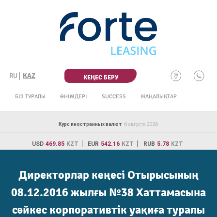
Skip
to
content
RU
KAZ
КЕҢЕС БЕРУ
БІЗ ТУРАЛЫ
ӨНІМДЕРІ
SUCCESS
ЖАҢАЛЫҚТАР
Курс иностранных валют
6 августа 2026
USD
469.85
KZT
EUR
542.16
KZT
RUB
5.78
KZT
Директорлар кеңесі Отырысының
08.12.2016 жылғы №38 Хаттамасына
сәйкес корпоративтік уақиға туралы