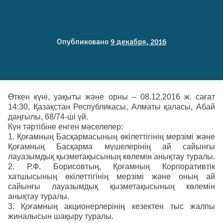
Опубликовано
9 декабря, 2016
Өткен күні, уақыты және орны – 08.12.2016 ж. сағат
14:30, Қазақстан Республикасы, Алматы қаласы, Абай
даңғылы, 68/74-ші үй.
Күн тәртібіне енген мәселелер:
1. Қоғамның Басқармасының өкілеттігінің мерзімі және
Қоғамның Басқарма мүшелерінің ай сайынғы
лауазымдық қызметақысының көлемін анықтау туралы.
2. Р.Ф. Борисовтың, Қоғамның Корпоративтік
хатшысының өкілеттігінің мерзімі және оның ай
сайынғы лауазымдық қызметақысының көлемін
анықтау туралы.
3. Қоғамның акционерлерінің кезектен тыс жалпы
жиналысын шақыру туралы.