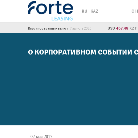
Skip
to
О 
RU
KAZ
content
USD
467.48
KZT
Курс иностранных валют
7 августа 2026
О КОРПОРАТИВНОМ СОБЫТИИ С
02 мая 2017