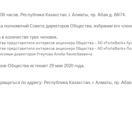
:00 часов, Республика Казахстан, г. Алматы, пр. Абая д. 68/74.
ока полномочий Совета директоров Общества, избрании его чле
в количестве трех человек.
стве представителя интересов акционера Общества – АО «ForteBank» А
стве представителя интересов акционера Общества – АО «ForteBank» Ло
висимым директором Утеулова Алиби Кенесбаевича.
ров Общества истекает 29 мая 2020 года.
аться по адресу: Республика Казахстан, г. Алматы, пр. Абая, 6