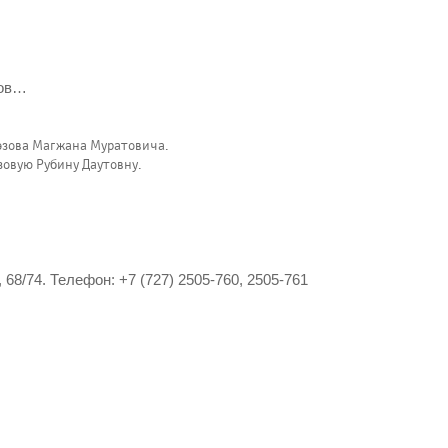
нов…
уэзова Магжана Муратовича.
зовую Рубину Даутовну.
8/74. Телефон: +7 (727) 2505-760, 2505-761