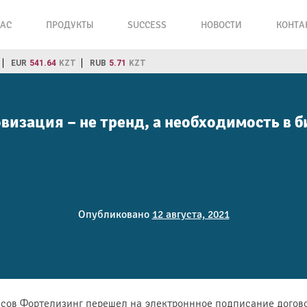
НАС
ПРОДУКТЫ
SUCCESS
НОВОСТИ
КОНТА
EUR
541.64
KZT
RUB
5.71
KZT
изация – не тренд, а необходимость в б
Опубликовано
12 августа, 2021
ссов Фортелизинг перешел на электроннное подписание догово