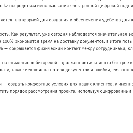
ite.kz посредством использования электронной цифровой подпи
яется платформой для создания и обеспечения удобства для 
ть. Как результат, уже сегодня наблюдается значительная э
а 100% экономится время на доставку документов, в итоге пов
0% — сокращается физический контакт между сотрудниками, к
т на снижение дебиторской задолженности: клиенты быстрее в
лату, также исключена потеря документов и ошибки, связанны
ии — создать комфортные условия для наших клиентов, а именн
тить порядок рассмотрения проекта, используя оцифрованный 