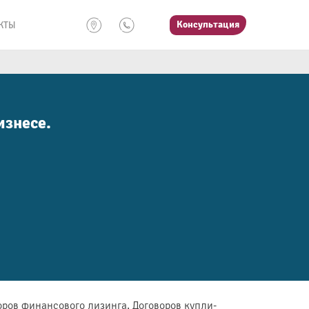
Консультация
КТЫ
изнесе.
ров финансового лизинга, Договоров купли-