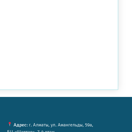
Адрес:
г. Алматы, ул. Амангельды, 59а,
БЦ «Шартас», 7-й этаж