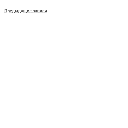
Навигация
Предыдущие записи
по
записям