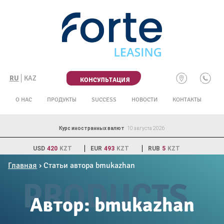
Skip
to
content
RU
KAZ
КОНСУЛЬТАЦИЯ
О НАС
ПРОДУКТЫ
SUCCESS
НОВОСТИ
КОНТАКТЫ
Курс иностранных валют
10 августа 2026
USD
420
KZT
EUR
493
KZT
RUB
5
KZT
Главная
›
Статьи автора bmukazhan
Автор:
bmukazhan