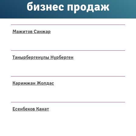
бизнес продаж
Мажитов Санжар
Танырбергенұлы Нұрберген
Каримжан Жолдас
Есенбеков Қанат