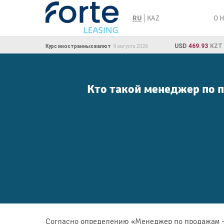
Skip
to
О 
RU
KAZ
content
USD
469.93
KZT
Курс иностранных валют
9 августа 2026
Кто такой менеджер по 
Согласно определению «Менеджер по продажам — 