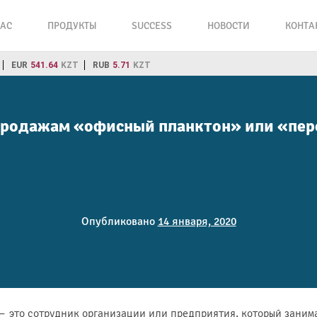
НАС
ПРОДУКТЫ
SUCCESS
НОВОСТИ
КОНТА
EUR
541.64
KZT
RUB
5.71
KZT
продажам «офисный планктон» или «пе
Опубликовано
14 января, 2020
это сотрудник организации или предприятия, который заним