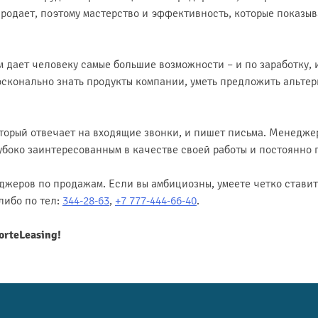
продает, поэтому мастерство и эффективность, которые показы
дает человеку самые большие возможности – и по заработку, и
осконально знать продукты компании, уметь предложить альтер
оторый отвечает на входящие звонки, и пишет письма. Менедж
лубоко заинтересованным в качестве своей работы и постоянн
еджеров по продажам. Если вы амбициозны, умеете четко ставит
либо по тел:
344-28-63
,
+7 777-444-66-40
.
rteLeasing!